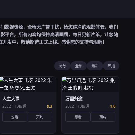
热门影视资源，全程无广告干扰，给您纯净的观影体验。我们
观影平台，所有内容均保持高清画质，每日更新片单，让您随
在开发中，敬请期待正式上线。感谢您的支持与理解！
高分
全部
最新
热播
人生大事
万里归途
2022 · HD国语
9.3
2022 · HD国语
9.0
想看
预约
想看
预约