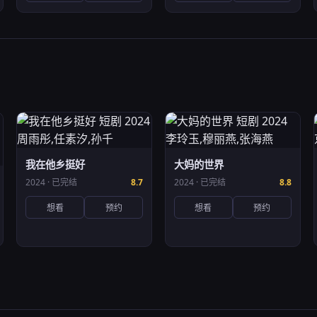
我在他乡挺好
大妈的世界
2024 · 已完结
8.7
2024 · 已完结
8.8
想看
预约
想看
预约