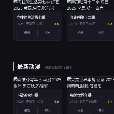
向往的生活第七季
奔跑吧第十二季
2025 · 更新至12期
8.5
2025 · 更新至10期
8.2
想看
预约
想看
预约
最新动漫
国漫崛起·热血追番
斗破苍穹年番
完美世界年番
2025 · 更新至142集
9.0
2025 · 更新至168集
9.1
想看
预约
想看
预约