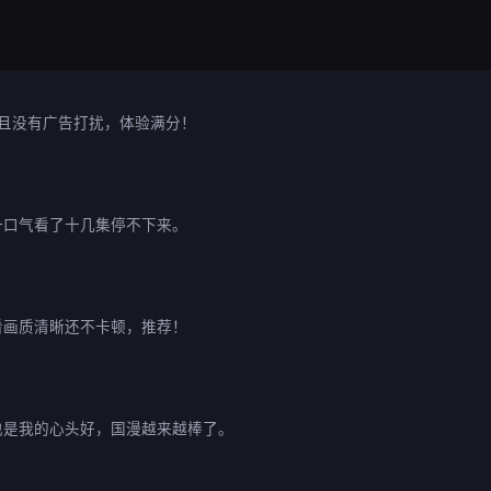
且没有广告打扰，体验满分！
一口气看了十几集停不下来。
看画质清晰还不卡顿，推荐！
也是我的心头好，国漫越来越棒了。