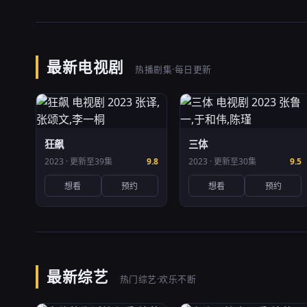
最新电视剧
热播剧集·每日更新
狂飙
三体
2023 · 更新至39集
9.8
2023 · 更新至30集
9.5
想看
预约
想看
预约
最新综艺
热门综艺·欢乐不断